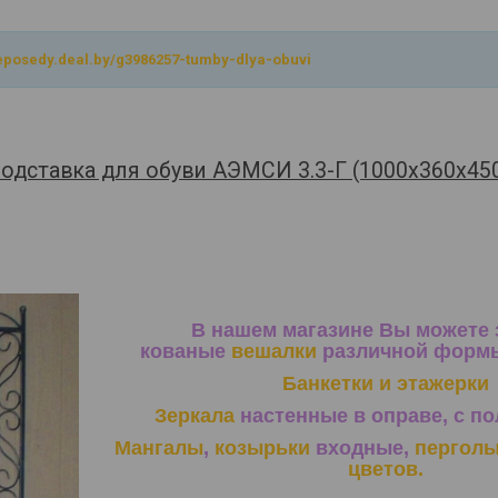
neposedy.deal.by/g3986257-tumby-dlya-obuvi
одставка для обуви АЭМСИ 3.3-Г (1000х360х45
В нашем магазине Вы можете 
кованые
вешалки
различной формы
Банкетки и этажерки
Зеркала
настенные в оправе, с по
Мангалы
,
козырьки
входные,
пергол
цветов.