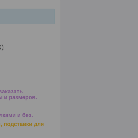
0)
заказать
 и размеров.
лками и без.
ы,
подставки для