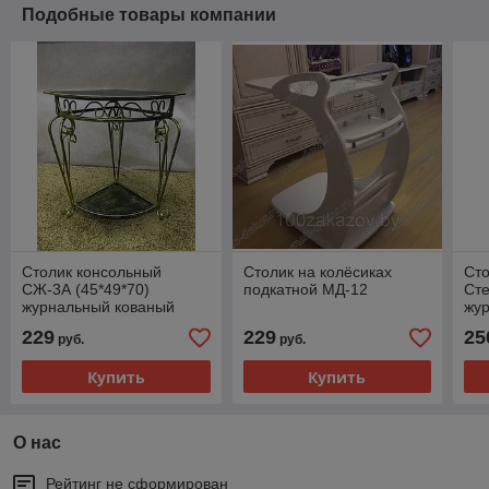
Подобные товары компании
Столик консольный
Столик на колёсиках
Сто
СЖ-3А (45*49*70)
подкатной МД-12
Сте
журнальный кованый
жу
столик
229
229
25
руб.
руб.
Купить
Купить
О нас
Рейтинг не сформирован