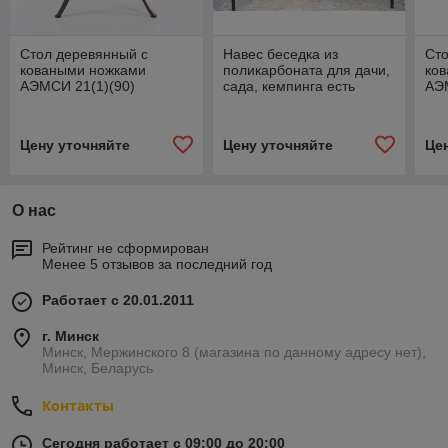
Стол деревянный с
Навес беседка из
Сто
коваными ножками
поликарбоната для дачи,
ко
АЭМСИ 21(1)(90)
сада, кемпинга есть
АЭ
расрочка
Цену уточняйте
Цену уточняйте
Це
О нас
Рейтинг не сформирован
Менее 5 отзывов за последний год
Работает с 20.01.2011
г. Минск
Минск, Мержинского 8 (магазина по данному адресу нет),
Минск, Беларусь
Контакты
Сегодня работает с 09:00 до 20:00