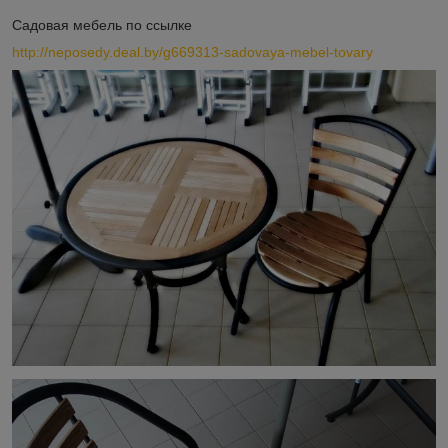
Садовая мебель по ссылке
http://neposedy.deal.by/g669313-sadovaya-mebel-tovary