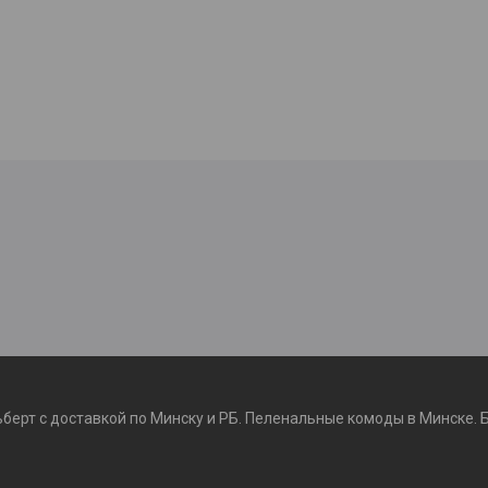
ьберт с доставкой по Минску и РБ. Пеленальные комоды в Минске. 