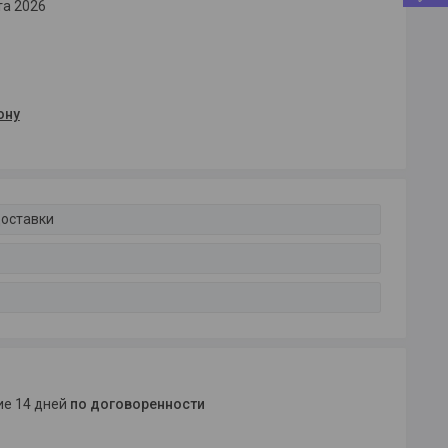
та 2026
ону
доставки
ние 14 дней
по договоренности