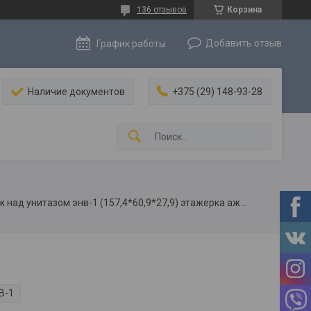
136 отзывов
Корзина
Добавить отзыв
График работы
Наличие документов
+375 (29) 148-93-28
Этажерка, полка стеллаж над унитазом энв-1 (157,4*60,9*27,9) этажерка ажурная
В-1