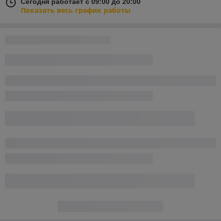
Сегодня работает с 09:00 до 20:00
Показать весь график работы
Отзывы о магазине
136 отзывов за всё время
Покупатель
28.09.2025
Отлично
Сделка подтверждена через корзину
Покупатель
13.06.2023
Отлично
Заказал перголы для роз.  Чего еще сказать.....молодцы. Привезли 
все во время, качество товара высокое, цвет как и заказывал, белый 
с золотом. Конструкции собрались без нареканий.

РЕКОМЕНДУЮ