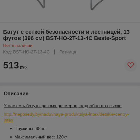
Батут с сеткой безопасности и лестницей, 13
футов (396 см) BST-HO-2T-13-4C Beste-Sport
Нет в наличии
Код: BST-HO-2T-13-4C
Розница
513
руб.
Описание
У нас есть батуты разных размеров, подробно по ссылке
http://neposedy.by/naduvnaya-produktsiya-intex/detskie-centry-
intex
Пружины: 88шт
Максимальный вес: 120кг