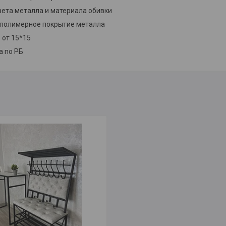
вета металла и материала обивки
 полимерное покрытие металла
 от 15*15
а по РБ