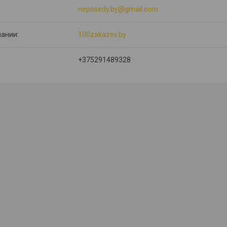
neposedy.by@gmail.com
100zakazov.by
+375291489328